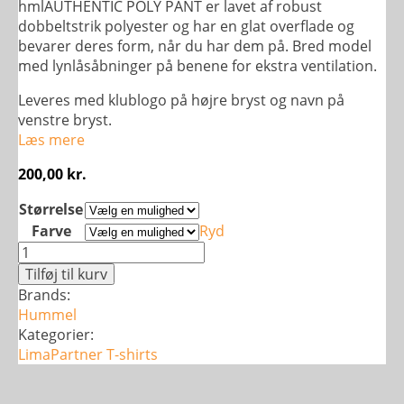
hmlAUTHENTIC POLY PANT er lavet af robust
dobbeltstrik polyester og har en glat overflade og
bevarer deres form, når du har dem på. Bred model
med lynlåsåbninger på benene for ekstra ventilation.
Leveres med klublogo på højre bryst og navn på
venstre bryst.
Læs mere
200,00
kr.
Størrelse
Farve
Ryd
hmlAUTHENTIC
POLY
Tilføj til kurv
JERSEY
Brands:
-
Hummel
Dame
Kategorier:
antal
LimaPartner
T-shirts