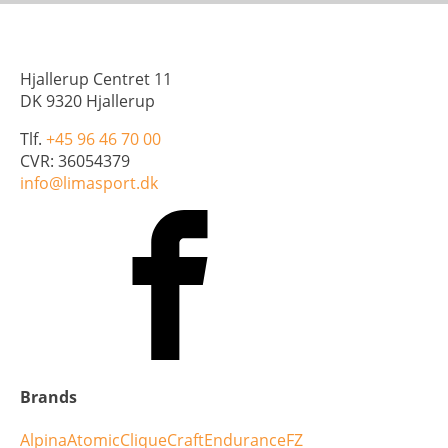
Hjallerup Centret 11
DK 9320 Hjallerup
Tlf.
+45 96 46 70 00
CVR: 36054379
info@limasport.dk
Brands
Alpina
Atomic
Clique
Craft
Endurance
FZ