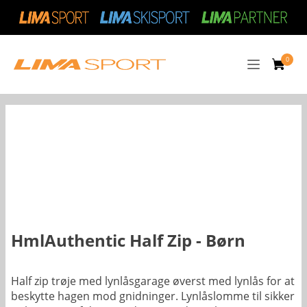
HmlAuthentic Half Zip - Børn
Half zip trøje med lynlåsgarage øverst med lynlås for at
beskytte hagen mod gnidninger. Lynlåslomme til sikker