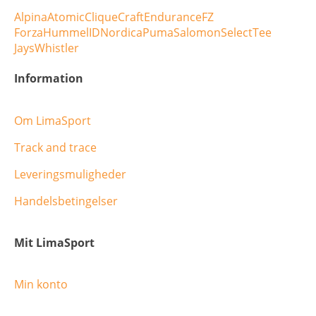
Alpina
Atomic
Clique
Craft
Endurance
FZ
Forza
Hummel
ID
Nordica
Puma
Salomon
Select
Tee
Jays
Whistler
Information
Om LimaSport
Track and trace
Leveringsmuligheder
Handelsbetingelser
Mit LimaSport
Min konto