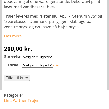
opbevaring af dine værdigenstande. Dekorativt print
lavet med vandbaseret blæk.
Trøjer leveres med "Peter Juul ApS" - "Stenum VVS" og
"Sparekassen Danmark" på ryggen. Klublogo på
venstre bryst og evt. navn på højre bryst.
Læs mere
200,00
kr.
Størrelse
Farve
Ryd
HmlAuthentic
Half
Tilføj til kurv
Zip
-
Børn
Kategorier:
antal
LimaPartner
Trøjer