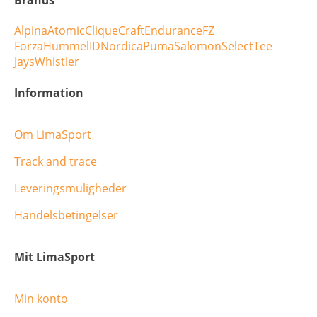
Brands
Alpina
Atomic
Clique
Craft
Endurance
FZ
Forza
Hummel
ID
Nordica
Puma
Salomon
Select
Tee
Jays
Whistler
Information
Om LimaSport
Track and trace
Leveringsmuligheder
Handelsbetingelser
Mit LimaSport
Min konto