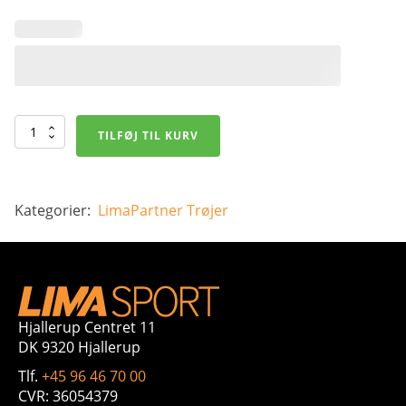
Fusion
TILFØJ TIL KURV
Recharge
Hoodie
-
Herre
antal
Kategorier:
LimaPartner
Trøjer
Hjallerup Centret 11
DK 9320 Hjallerup
Tlf.
+45 96 46 70 00
CVR: 36054379