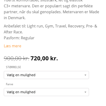
C3+ metervare. Den er populært sagt din perfekte
partner, når du skal genoplades. Metervaren er Made
in Denmark.
Anbefalet til: Light run, Gym, Travel, Recovery, Pre- &
After Race.
Pasform: Regular
Læs mere
900,00
kr.
720,00
kr.
Den
Den
STØRRELSE
oprindelige
aktuelle
pris
pris
var:
er:
Farve
900,00 kr..
720,00 kr..