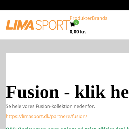
Produkter
Brands
0,00
kr.
Fusion - klik h
Se hele vores Fusion-kollektion nedenfor.
https://limasport.dk/partnere/fusion/