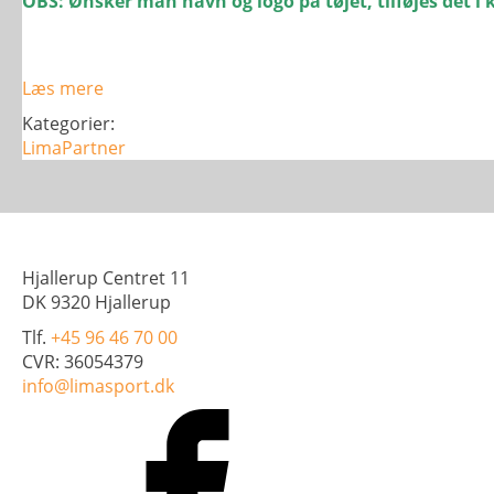
OBS: Ønsker man navn og logo på tøjet, tilføjes det i
Læs mere
Kategorier:
LimaPartner
Hjallerup Centret 11
DK 9320 Hjallerup
Tlf.
+45 96 46 70 00
CVR: 36054379
info@limasport.dk