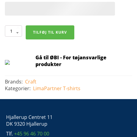
Craft
TILFØJ TIL KURV
Unify
Training
Tee
-
Herre
Gå til ØBI - For tøjansvarlige
antal
produkter
Brands:
Craft
Kategorier:
LimaPartner
T-shirts
Hjallerup Centret 11
DK 9320 Hjallerup
Tlf.
+45 96 46 70 00