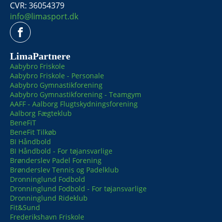
CVR: 36054379
info@limasport.dk
LimaPartnere
Aabybro Friskole
Aabybro Friskole - Personale
Aabybro Gymnastikforening
Aabybro Gymnastikforening - Teamgym
AAFF - Aalborg Flugtskydningsforening
Aalborg Fægteklub
BeneFiT
BeneFit Tilkøb
BI Håndbold
BI Håndbold - For tøjansvarlige
Brønderslev Padel Forening
Brønderslev Tennis og Padelklub
Dronninglund Fodbold
Dronninglund Fodbold - For tøjansvarlige
Dronninglund Rideklub
Fit&Sund
Frederikshavn Friskole