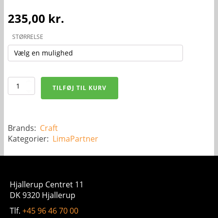
235,00
kr.
STØRRELSE
Craft
TILFØJ TIL KURV
Tights
Korte
-
Herre
antal
Brands:
Craft
Kategorier:
LimaPartner
Hjallerup Centret 11
DK 9320 Hjallerup
Tlf.
+45 96 46 70 00