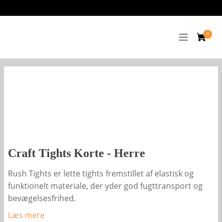
Craft Tights Korte - Herre
Rush Tights er lette tights fremstillet af elastisk og
funktionelt materiale, der yder god fugttransport og
bevægelsesfrihed.
Læs mere