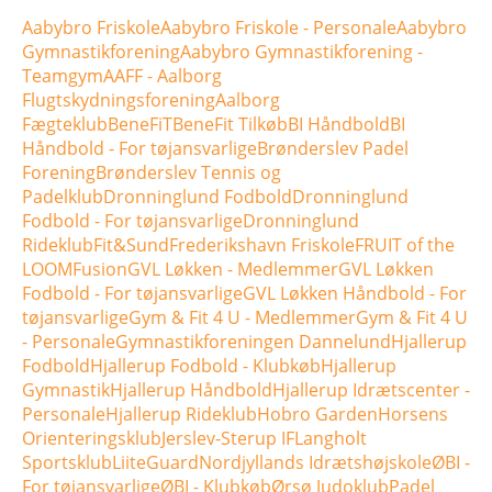
Aabybro Friskole
Aabybro Friskole - Personale
Aabybro
Gymnastikforening
Aabybro Gymnastikforening -
Teamgym
AAFF - Aalborg
Flugtskydningsforening
Aalborg
Fægteklub
BeneFiT
BeneFit Tilkøb
BI Håndbold
BI
Håndbold - For tøjansvarlige
Brønderslev Padel
Forening
Brønderslev Tennis og
Padelklub
Dronninglund Fodbold
Dronninglund
Fodbold - For tøjansvarlige
Dronninglund
Rideklub
Fit&Sund
Frederikshavn Friskole
FRUIT of the
LOOM
Fusion
GVL Løkken - Medlemmer
GVL Løkken
Fodbold - For tøjansvarlige
GVL Løkken Håndbold - For
tøjansvarlige
Gym & Fit 4 U - Medlemmer
Gym & Fit 4 U
- Personale
Gymnastikforeningen Dannelund
Hjallerup
Fodbold
Hjallerup Fodbold - Klubkøb
Hjallerup
Gymnastik
Hjallerup Håndbold
Hjallerup Idrætscenter -
Personale
Hjallerup Rideklub
Hobro Garden
Horsens
Orienteringsklub
Jerslev-Sterup IF
Langholt
Sportsklub
LiiteGuard
Nordjyllands Idrætshøjskole
ØBI -
For tøjansvarlige
ØBI - Klubkøb
Ørsø Judoklub
Padel