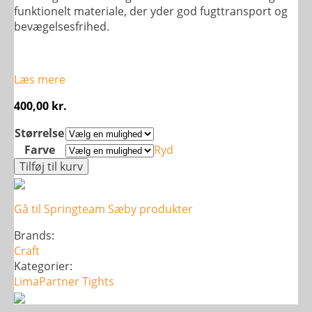
funktionelt materiale, der yder god fugttransport og
bevægelsesfrihed.
Læs mere
400,00
kr.
Størrelse
Farve
Ryd
Craft
Tilføj til kurv
Rush
2.0
Gå til Springteam Sæby produkter
Tights
-
Brands:
Dame
Craft
antal
Kategorier:
LimaPartner
Tights