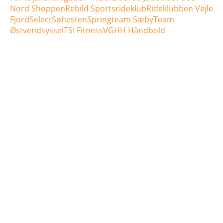
Nord Shoppen
Rebild Sportsrideklub
Rideklubben Vejle
Fjord
Select
Søhesten
Springteam Sæby
Team
Østvendsyssel
TSI Fitness
VGHH Håndbold