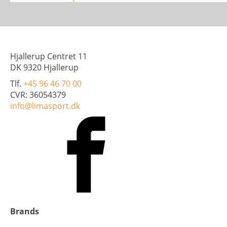
Dame
antal
Hjallerup Centret 11
DK 9320 Hjallerup
Tlf.
+45 96 46 70 00
CVR: 36054379
info@limasport.dk
Brands