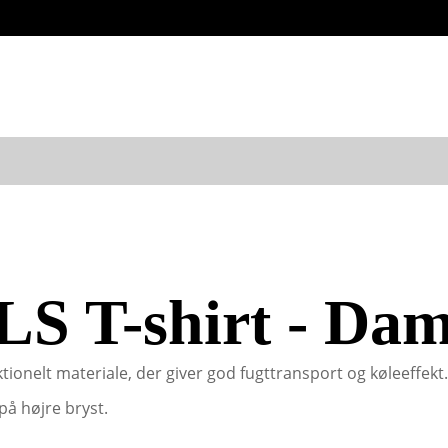
LS T-shirt - Da
tionelt materiale, der giver god fugttransport og køleeffekt
å højre bryst.