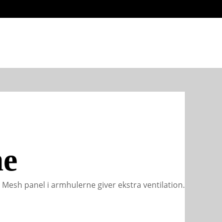
me
. Mesh panel i armhulerne giver ekstra ventilation.