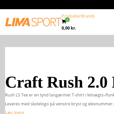
Produkter
Brands
0,00
kr.
Craft Rush 2.0 
Rush LS Tee er en tynd langærmet T-shirt i letvægts-/funk
Leveres med skolelogo på venstre bryst og elevnummer p
Læs mere