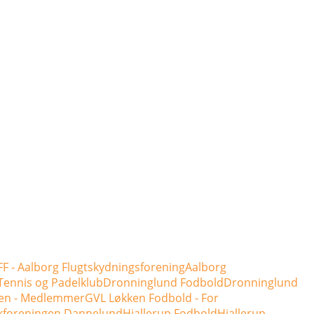
F - Aalborg Flugtskydningsforening
Aalborg
Tennis og Padelklub
Dronninglund Fodbold
Dronninglund
en - Medlemmer
GVL Løkken Fodbold - For
kforeningen Dannelund
Hjallerup Fodbold
Hjallerup