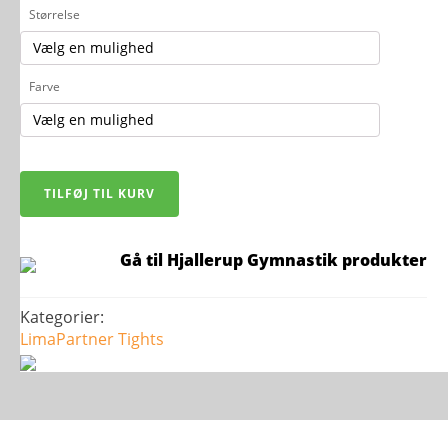
Størrelse
Farve
Craft
TILFØJ TIL KURV
Rush
2.0
Tights
-
Gå til Hjallerup Gymnastik produkter
Dame
antal
Kategorier:
LimaPartner
Tights