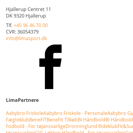
Hjallerup Centret 11
DK 9320 Hjallerup
Tlf.
+45 96 46 70 00
CVR: 36054379
info@limasport.dk
LimaPartnere
Aabybro Friskole
Aabybro Friskole - Personale
Aabybro Gy
Fægteklub
BeneFiT
BeneFit Tilkøb
BI Håndbold
BI Håndbold 
Fodbold - For tøjansvarlige
Dronninglund Rideklub
Fit&Su
tøjansvarlige
GVL Løkken Håndbold - For tøjansvarlige
Gym