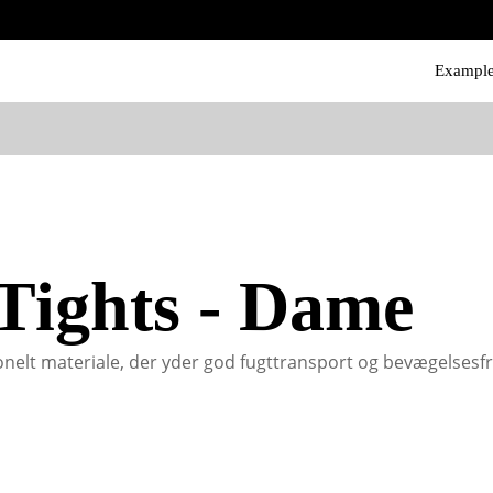
Exampl
 Tights - Dame
ktionelt materiale, der yder god fugttransport og bevægelsesf