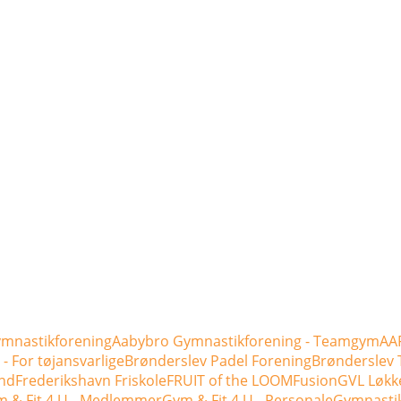
mnastikforening
Aabybro Gymnastikforening - Teamgym
AAF
- For tøjansvarlige
Brønderslev Padel Forening
Brønderslev 
nd
Frederikshavn Friskole
FRUIT of the LOOM
Fusion
GVL Løkk
 & Fit 4 U - Medlemmer
Gym & Fit 4 U - Personale
Gymnasti