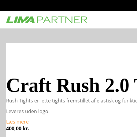
Craft Rush 2.0
Rush Tights er lette tights fremstillet af elastisk og fun
Leveres uden logo.
Læs mere
400,00
kr.