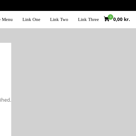
0,00
kr.
e Menu
Link One
Link Two
Link Three
rihed.