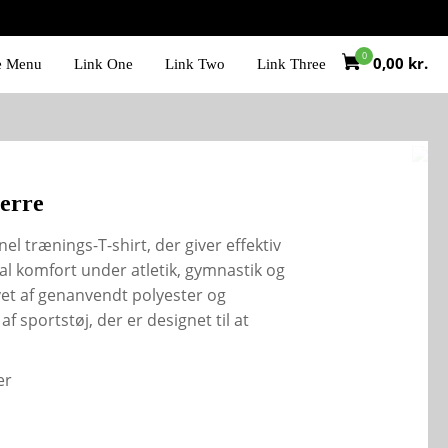
0,00
kr.
e Menu
Link One
Link Two
Link Three
Herre
nel trænings-T-shirt, der giver effektiv
al komfort under atletik, gymnastik og
avet af genanvendt polyester og
 sportstøj, der er designet til at
er