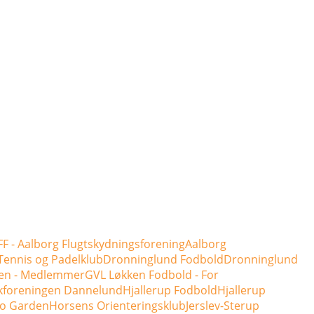
F - Aalborg Flugtskydningsforening
Aalborg
Tennis og Padelklub
Dronninglund Fodbold
Dronninglund
en - Medlemmer
GVL Løkken Fodbold - For
kforeningen Dannelund
Hjallerup Fodbold
Hjallerup
o Garden
Horsens Orienteringsklub
Jerslev-Sterup