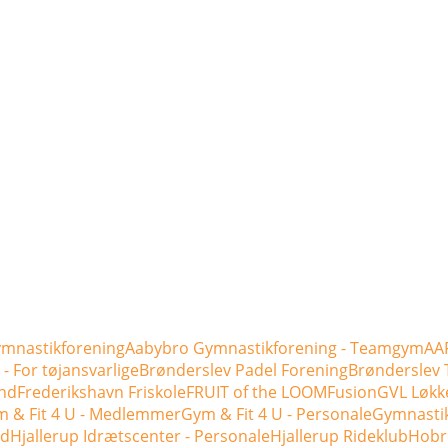
mnastikforening
Aabybro Gymnastikforening - Teamgym
AAF
- For tøjansvarlige
Brønderslev Padel Forening
Brønderslev 
nd
Frederikshavn Friskole
FRUIT of the LOOM
Fusion
GVL Løkk
 & Fit 4 U - Medlemmer
Gym & Fit 4 U - Personale
Gymnasti
ld
Hjallerup Idrætscenter - Personale
Hjallerup Rideklub
Hobr