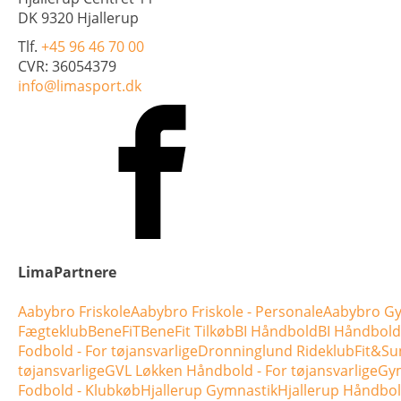
DK 9320 Hjallerup
Tlf.
+45 96 46 70 00
CVR: 36054379
info@limasport.dk
LimaPartnere
Aabybro Friskole
Aabybro Friskole - Personale
Aabybro Gy
Fægteklub
BeneFiT
BeneFit Tilkøb
BI Håndbold
BI Håndbold 
Fodbold - For tøjansvarlige
Dronninglund Rideklub
Fit&Su
tøjansvarlige
GVL Løkken Håndbold - For tøjansvarlige
Gym
Fodbold - Klubkøb
Hjallerup Gymnastik
Hjallerup Håndbo