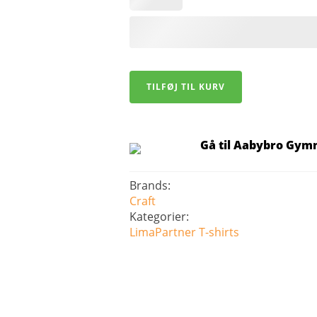
Craft
TILFØJ TIL KURV
Rush
2.0
T-
shirt
-
Gå til Aabybro Gym
Herre
antal
Brands:
Craft
Kategorier:
LimaPartner
T-shirts