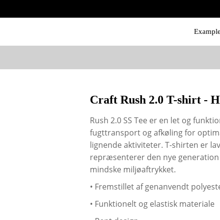
Exampl
Craft Rush 2.0 T-shirt - 
Rush 2.0 SS Tee er en let og funktio
fugttransport og afkøling for optim
lignende aktiviteter. T-shirten er l
repræsenterer den nye generation af
mindske miljøaftrykket.
• Fremstillet af genanvendt polyest
• Funktionelt og elastisk materiale