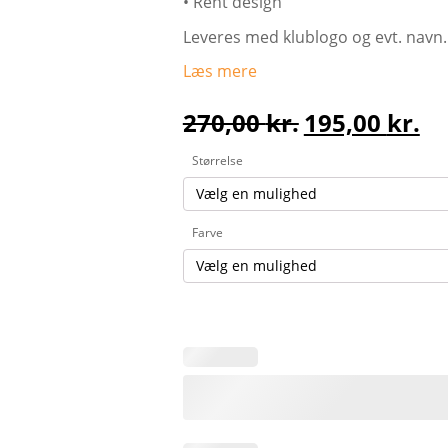
• Rent design
Leveres med klublogo og evt. navn.
Læs mere
270,00
kr.
195,00
kr.
Den
Den
Størrelse
oprindelige
aktuelle
pris
pris
var:
er:
Farve
270,00 kr..
195,00 kr..