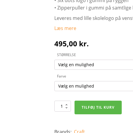
• Six dots logo i gummi på ryggen
• Zipperpuller i gummi på samtlige 
Leveres med lille skolelogo på vens
Læs mere
495,00
kr.
STØRRELSE
Farve
Dame
TILFØJ TIL KURV
-
Core
Soul
Full
Zip
Brands:
Craft