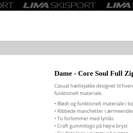
Dame - Core Soul Full Zip
Casual hættejakke designet til hver
funktionelt materiale.
• Blødt og funktionelt materiale i 
• Ribbede manchetter i ærmeender
• To forlommer med lynlås
• Craft gummilogo på højre bryst