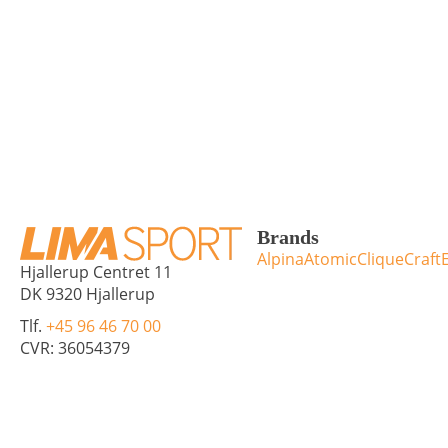
Brands
Alpina
Atomic
Clique
Craft
Hjallerup Centret 11
DK 9320 Hjallerup
Tlf.
+45 96 46 70 00
CVR: 36054379
info@limasport.dk