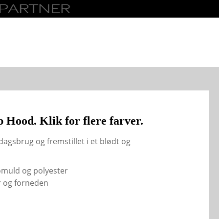
 Hood. Klik for flere farver.
dagsbrug og fremstillet i et blødt og
bomuld og polyester
 og forneden