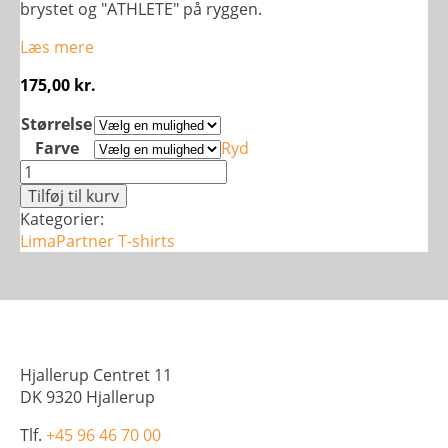
brystet og "ATHLETE" på ryggen.
Læs mere
175,00
kr.
Størrelse
Farve
Ryd
Skole
T-
Tilføj til kurv
shirt,
Kategorier:
bomuld
LimaPartner
T-shirts
med
lange
ærmer
-
Dame
antal
Hjallerup Centret 11
DK 9320 Hjallerup
Tlf.
+45 96 46 70 00