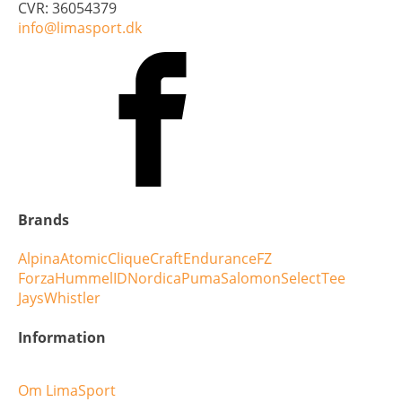
CVR: 36054379
info@limasport.dk
Brands
Alpina
Atomic
Clique
Craft
Endurance
FZ
Forza
Hummel
ID
Nordica
Puma
Salomon
Select
Tee
Jays
Whistler
Information
Om LimaSport