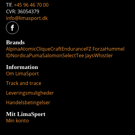
Tlf.
+45 96 46 70 00
CVR: 36054379
info@limasport.dk
Brands
Alpina
Atomic
Clique
Craft
Endurance
FZ Forza
Hummel
ID
Nordica
Puma
Salomon
Select
Tee Jays
Whistler
Information
Om LimaSport
Track and trace
Leveringsmuligheder
Handelsbetingelser
Mit LimaSport
Min konto