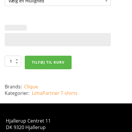
Basic
TILFØJ TIL KURV
T-
shirt
antal
Brands:
Clique
Kategorier:
LimaPartner
T-shirts
Hjallerup Centret 11
DK 9320 Hjallerup