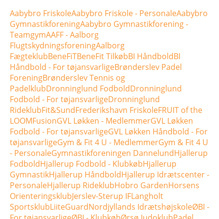
Aabybro Friskole
Aabybro Friskole - Personale
Aabybro
Gymnastikforening
Aabybro Gymnastikforening -
Teamgym
AAFF - Aalborg
Flugtskydningsforening
Aalborg
Fægteklub
BeneFiT
BeneFit Tilkøb
BI Håndbold
BI
Håndbold - For tøjansvarlige
Brønderslev Padel
Forening
Brønderslev Tennis og
Padelklub
Dronninglund Fodbold
Dronninglund
Fodbold - For tøjansvarlige
Dronninglund
Rideklub
Fit&Sund
Frederikshavn Friskole
FRUIT of the
LOOM
Fusion
GVL Løkken - Medlemmer
GVL Løkken
Fodbold - For tøjansvarlige
GVL Løkken Håndbold - For
tøjansvarlige
Gym & Fit 4 U - Medlemmer
Gym & Fit 4 U
- Personale
Gymnastikforeningen Dannelund
Hjallerup
Fodbold
Hjallerup Fodbold - Klubkøb
Hjallerup
Gymnastik
Hjallerup Håndbold
Hjallerup Idrætscenter -
Personale
Hjallerup Rideklub
Hobro Garden
Horsens
Orienteringsklub
Jerslev-Sterup IF
Langholt
Sportsklub
LiiteGuard
Nordjyllands Idrætshøjskole
ØBI -
For tøjansvarlige
ØBI - Klubkøb
Ørsø Judoklub
Padel