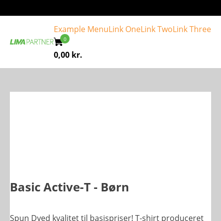
Example Menu
Link One
Link Two
Link Three
0,00
kr.
Basic Active-T - Børn
Spun Dyed kvalitet til basispriser! T-shirt produceret