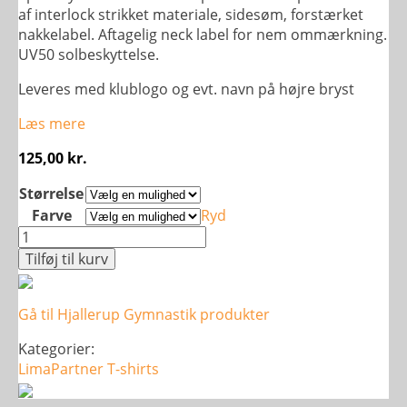
af interlock strikket materiale, sidesøm, forstærket
nakkelabel. Aftagelig neck label for nem ommærkning.
UV50 solbeskyttelse.
Leveres med klublogo og evt. navn på højre bryst
Læs mere
125,00
kr.
Størrelse
Farve
Ryd
Basic
Active-
Tilføj til kurv
T
-
Gå til Hjallerup Gymnastik produkter
Børn
antal
Kategorier:
LimaPartner
T-shirts