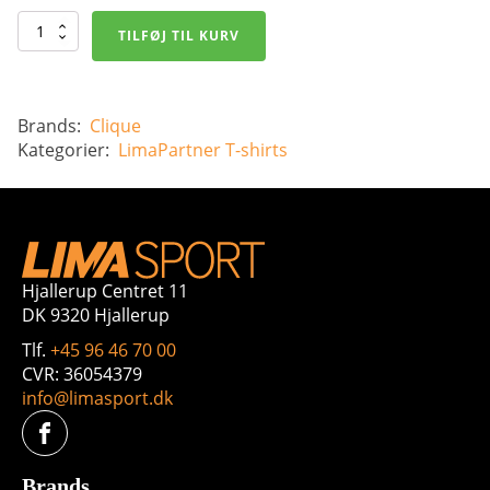
Basic
TILFØJ TIL KURV
Polo
antal
Brands:
Clique
Kategorier:
LimaPartner
T-shirts
Hjallerup Centret 11
DK 9320 Hjallerup
Tlf.
+45 96 46 70 00
CVR: 36054379
info@limasport.dk
Brands