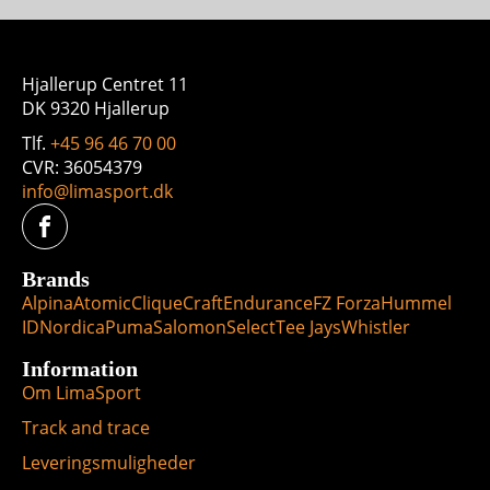
Hjallerup Centret 11
DK 9320 Hjallerup
Tlf.
+45 96 46 70 00
CVR: 36054379
info@limasport.dk
Brands
Alpina
Atomic
Clique
Craft
Endurance
FZ Forza
Hummel
ID
Nordica
Puma
Salomon
Select
Tee Jays
Whistler
Information
Om LimaSport
Track and trace
Leveringsmuligheder