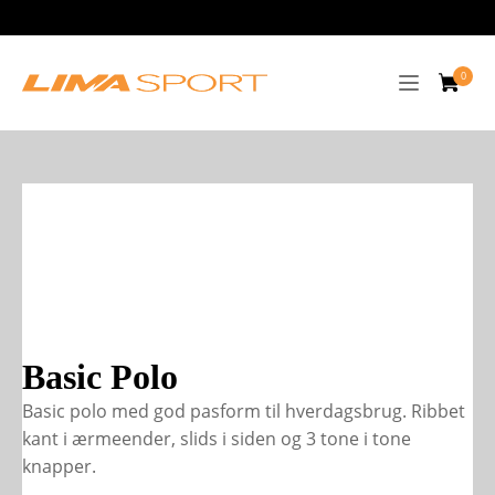
Basic Polo
Basic polo med god pasform til hverdagsbrug. Ribbet
kant i ærmeender, slids i siden og 3 tone i tone
knapper.