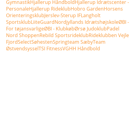
Gymnastik
Hjallerup Håndbold
Hjallerup Idrætscenter -
Personale
Hjallerup Rideklub
Hobro Garden
Horsens
Orienteringsklub
Jerslev-Sterup IF
Langholt
Sportsklub
LiiteGuard
Nordjyllands Idrætshøjskole
ØBI -
For tøjansvarlige
ØBI - Klubkøb
Ørsø Judoklub
Padel
Nord Shoppen
Rebild Sportsrideklub
Rideklubben Vejle
Fjord
Select
Søhesten
Springteam Sæby
Team
Østvendsyssel
TSI Fitness
VGHH Håndbold