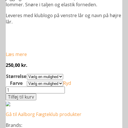
lommer. Snøre i taljen og elastik forneden.
Leveres med klublogo på venstre lår og navn på højre
lår.
Læs mere
250,00
kr.
Størrelse
Farve
Ryd
Basic
Pants
Tilføj til kurv
-
Voksen
Gå til Aalborg Fægteklub produkter
antal
Brands: