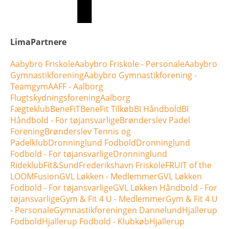
LimaPartnere
Aabybro Friskole
Aabybro Friskole - Personale
Aabybro
Gymnastikforening
Aabybro Gymnastikforening -
Teamgym
AAFF - Aalborg
Flugtskydningsforening
Aalborg
Fægteklub
BeneFiT
BeneFit Tilkøb
BI Håndbold
BI
Håndbold - For tøjansvarlige
Brønderslev Padel
Forening
Brønderslev Tennis og
Padelklub
Dronninglund Fodbold
Dronninglund
Fodbold - For tøjansvarlige
Dronninglund
Rideklub
Fit&Sund
Frederikshavn Friskole
FRUIT of the
LOOM
Fusion
GVL Løkken - Medlemmer
GVL Løkken
Fodbold - For tøjansvarlige
GVL Løkken Håndbold - For
tøjansvarlige
Gym & Fit 4 U - Medlemmer
Gym & Fit 4 U
- Personale
Gymnastikforeningen Dannelund
Hjallerup
Fodbold
Hjallerup Fodbold - Klubkøb
Hjallerup