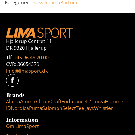
Kategorier:
Bukser
LimaPartner
Hjallerup Centret 11
DK 9320 Hjallerup
Tlf.
+45 96 46 70 00
CVR: 36054379
info@limasport.dk
Brands
Alpina
Atomic
Clique
Craft
Endurance
FZ Forza
Hummel
ID
Nordica
Puma
Salomon
Select
Tee Jays
Whistler
Information
Om LimaSport