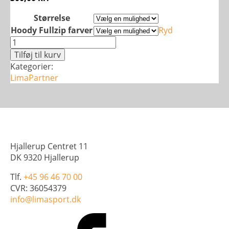
Størrelse
Hoody Fullzip farver
Ryd
Basic
Hoody
Tilføj til kurv
Fullzip
Kategorier:
-
LimaPartner
Dame
antal
Hjallerup Centret 11
DK 9320 Hjallerup
Tlf.
+45 96 46 70 00
CVR: 36054379
info@limasport.dk