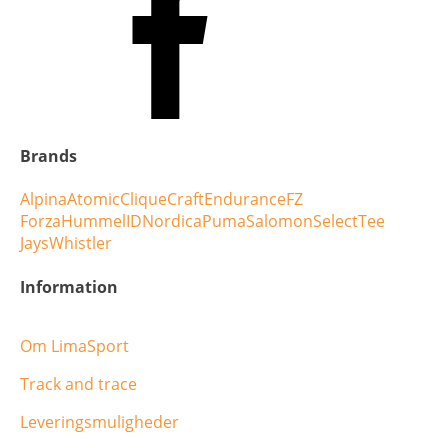
Brands
Alpina
Atomic
Clique
Craft
Endurance
FZ
Forza
Hummel
ID
Nordica
Puma
Salomon
Select
Tee
Jays
Whistler
Information
Om LimaSport
Track and trace
Leveringsmuligheder