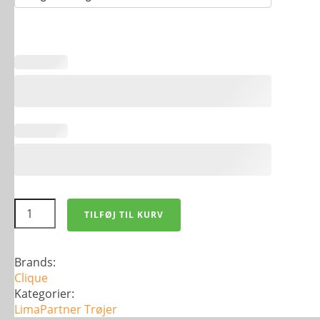
Basic
TILFØJ TIL KURV
Hoody
antal
Brands:
Clique
Kategorier:
LimaPartner
Trøjer