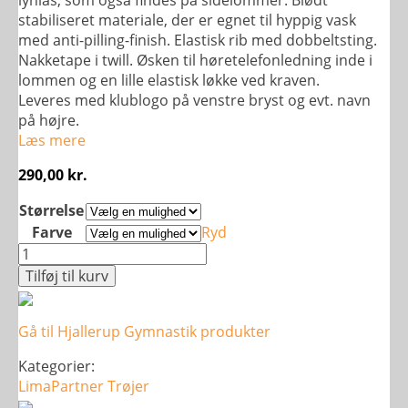
stabiliseret materiale, der er egnet til hyppig vask
med anti-pilling-finish. Elastisk rib med dobbeltsting.
Nakketape i twill. Øsken til høretelefonledning inde i
lommen og en lille elastisk løkke ved kraven.
Leveres med klublogo på venstre bryst og evt. navn
på højre.
Læs mere
290,00
kr.
Størrelse
Farve
Ryd
Basic
Cardigan
Tilføj til kurv
-
Herre
Gå til Hjallerup Gymnastik produkter
antal
Kategorier:
LimaPartner
Trøjer