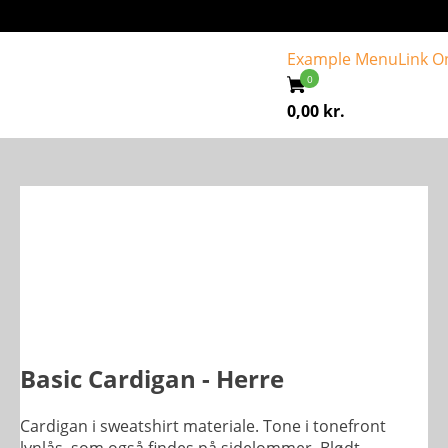
Example Menu
Link O
0,00
kr.
Basic Cardigan - Herre
Cardigan i sweatshirt materiale. Tone i tonefront
lynlås, som også findes på sidelommer. Blødt