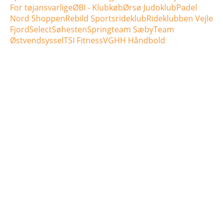
For tøjansvarlige
ØBI - Klubkøb
Ørsø Judoklub
Padel
Nord Shoppen
Rebild Sportsrideklub
Rideklubben Vejle
Fjord
Select
Søhesten
Springteam Sæby
Team
Østvendsyssel
TSI Fitness
VGHH Håndbold