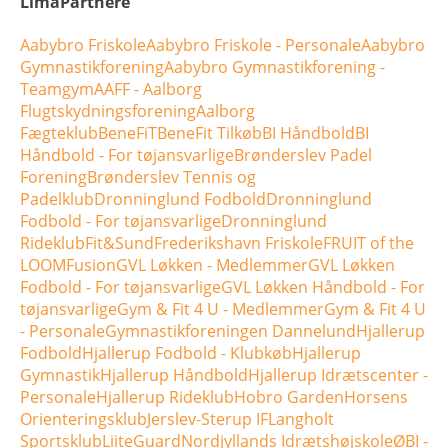
LimaPartnere
Aabybro Friskole
Aabybro Friskole - Personale
Aabybro
Gymnastikforening
Aabybro Gymnastikforening -
Teamgym
AAFF - Aalborg
Flugtskydningsforening
Aalborg
Fægteklub
BeneFiT
BeneFit Tilkøb
BI Håndbold
BI
Håndbold - For tøjansvarlige
Brønderslev Padel
Forening
Brønderslev Tennis og
Padelklub
Dronninglund Fodbold
Dronninglund
Fodbold - For tøjansvarlige
Dronninglund
Rideklub
Fit&Sund
Frederikshavn Friskole
FRUIT of the
LOOM
Fusion
GVL Løkken - Medlemmer
GVL Løkken
Fodbold - For tøjansvarlige
GVL Løkken Håndbold - For
tøjansvarlige
Gym & Fit 4 U - Medlemmer
Gym & Fit 4 U
- Personale
Gymnastikforeningen Dannelund
Hjallerup
Fodbold
Hjallerup Fodbold - Klubkøb
Hjallerup
Gymnastik
Hjallerup Håndbold
Hjallerup Idrætscenter -
Personale
Hjallerup Rideklub
Hobro Garden
Horsens
Orienteringsklub
Jerslev-Sterup IF
Langholt
Sportsklub
LiiteGuard
Nordjyllands Idrætshøjskole
ØBI -