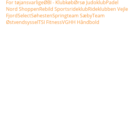
For tøjansvarlige
ØBI - Klubkøb
Ørsø Judoklub
Padel
Nord Shoppen
Rebild Sportsrideklub
Rideklubben Vejle
Fjord
Select
Søhesten
Springteam Sæby
Team
Østvendsyssel
TSI Fitness
VGHH Håndbold