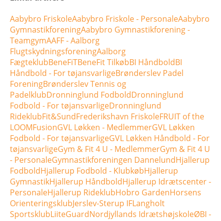
Aabybro Friskole
Aabybro Friskole - Personale
Aabybro
Gymnastikforening
Aabybro Gymnastikforening -
Teamgym
AAFF - Aalborg
Flugtskydningsforening
Aalborg
Fægteklub
BeneFiT
BeneFit Tilkøb
BI Håndbold
BI
Håndbold - For tøjansvarlige
Brønderslev Padel
Forening
Brønderslev Tennis og
Padelklub
Dronninglund Fodbold
Dronninglund
Fodbold - For tøjansvarlige
Dronninglund
Rideklub
Fit&Sund
Frederikshavn Friskole
FRUIT of the
LOOM
Fusion
GVL Løkken - Medlemmer
GVL Løkken
Fodbold - For tøjansvarlige
GVL Løkken Håndbold - For
tøjansvarlige
Gym & Fit 4 U - Medlemmer
Gym & Fit 4 U
- Personale
Gymnastikforeningen Dannelund
Hjallerup
Fodbold
Hjallerup Fodbold - Klubkøb
Hjallerup
Gymnastik
Hjallerup Håndbold
Hjallerup Idrætscenter -
Personale
Hjallerup Rideklub
Hobro Garden
Horsens
Orienteringsklub
Jerslev-Sterup IF
Langholt
Sportsklub
LiiteGuard
Nordjyllands Idrætshøjskole
ØBI -