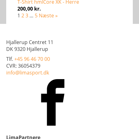
T-Shirt hmlCore XK - Herre
200,00
kr.
1
2
3
…
5
Næste »
Hjallerup Centret 11
DK 9320 Hjallerup
Tlf.
+45 96 46 70 00
CVR: 36054379
info@limasport.dk
LimaPartnere