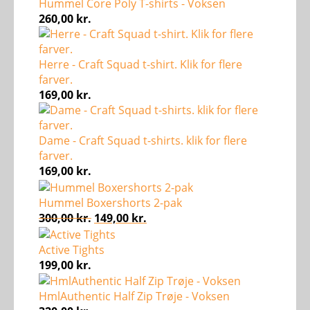
Hummel Core Poly T-shirts - Voksen
260,00
kr.
Herre - Craft Squad t-shirt. Klik for flere
farver.
169,00
kr.
Dame - Craft Squad t-shirts. klik for flere
farver.
169,00
kr.
Hummel Boxershorts 2-pak
Den
Den
300,00
kr.
149,00
kr.
oprindelige
aktuelle
pris
pris
Active Tights
var:
er:
199,00
kr.
300,00 kr..
149,00 kr..
HmlAuthentic Half Zip Trøje - Voksen