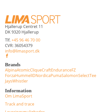
Hjallerup Centret 11
DK 9320 Hjallerup
Tlf.
+45 96 46 70 00
CVR: 36054379
info@limasport.dk
Brands
Alpina
Atomic
Clique
Craft
Endurance
FZ
Forza
Hummel
ID
Nordica
Puma
Salomon
Select
Tee
Jays
Whistler
Information
Om LimaSport
Track and trace
Leveringsmuligheder