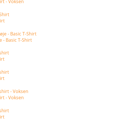
irt - Voksen
irt
 - Basic T-Shirt
irt
irt
irt - Voksen
irt