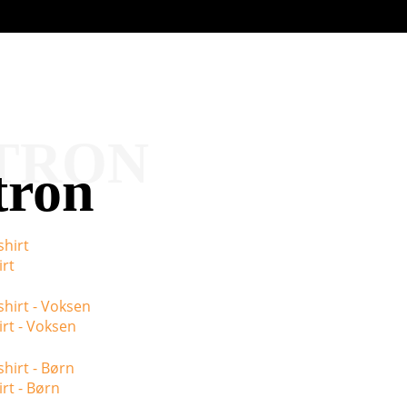
TRON
tron
irt
irt - Voksen
irt - Børn