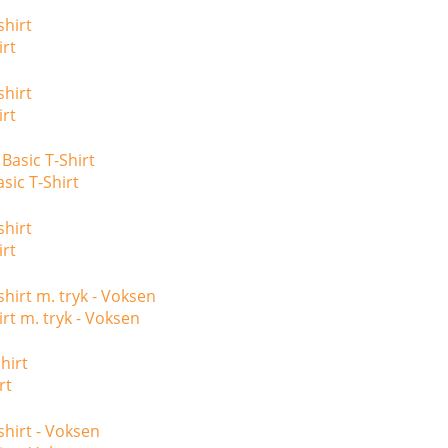
irt
irt
asic T-Shirt
irt
irt m. tryk - Voksen
rt