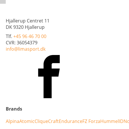
Hjallerup Centret 11
DK 9320 Hjallerup
Tlf.
+45 96 46 70 00
CVR: 36054379
info@limasport.dk
Brands
Alpina
Atomic
Clique
Craft
Endurance
FZ Forza
Hummel
ID
No