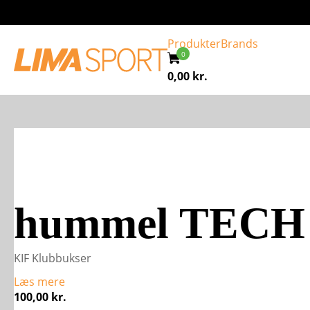
Produkter
Brands
0,00
kr.
hummel TECH
KIF Klubbukser
Læs mere
100,00
kr.