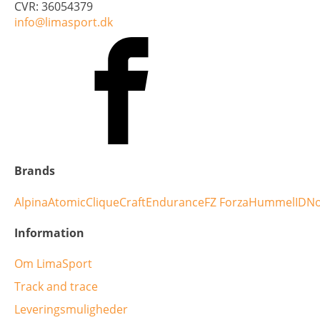
CVR: 36054379
info@limasport.dk
Brands
Alpina
Atomic
Clique
Craft
Endurance
FZ Forza
Hummel
ID
No
Information
Om LimaSport
Track and trace
Leveringsmuligheder