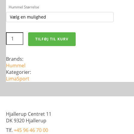
Hummel Størrelse
hummel
TILFØJ TIL KURV
TECH
MOVE
POLY
PANTS
Brands:
-
Hummel
Voksen
antal
Kategorier:
LimaSport
Hjallerup Centret 11
DK 9320 Hjallerup
Tlf.
+45 96 46 70 00