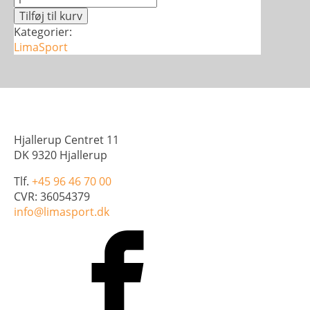
var:
er:
LIGA
Tilføj til kurv
100,00 kr..
75,00 kr..
Shorts
Kategorier:
Core
LimaSport
-
Børn
antal
Hjallerup Centret 11
DK 9320 Hjallerup
Tlf.
+45 96 46 70 00
CVR: 36054379
info@limasport.dk