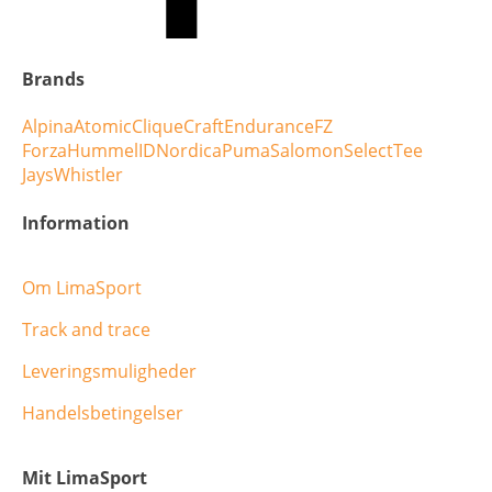
Brands
Alpina
Atomic
Clique
Craft
Endurance
FZ
Forza
Hummel
ID
Nordica
Puma
Salomon
Select
Tee
Jays
Whistler
Information
Om LimaSport
Track and trace
Leveringsmuligheder
Handelsbetingelser
Mit LimaSport