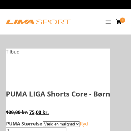
Tilbud
PUMA LIGA Shorts Core - Børn
Den
Den
100,00
kr.
75,00
kr.
oprindelige
aktuelle
PUMA Størrelse
Ryd
pris
pris
PUMA