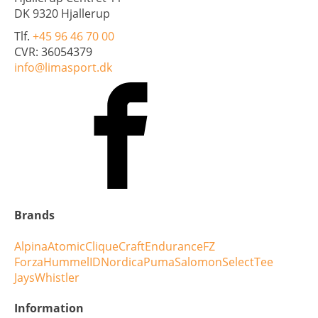
DK 9320 Hjallerup
Tlf.
+45 96 46 70 00
CVR: 36054379
info@limasport.dk
Brands
Alpina
Atomic
Clique
Craft
Endurance
FZ
Forza
Hummel
ID
Nordica
Puma
Salomon
Select
Tee
Jays
Whistler
Information