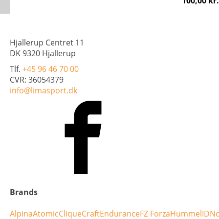
100,00
kr.
Hjallerup Centret 11
DK 9320 Hjallerup
Tlf.
+45 96 46 70 00
CVR: 36054379
info@limasport.dk
Brands
Alpina
Atomic
Clique
Craft
Endurance
FZ Forza
Hummel
ID
No