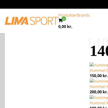
Produkter
Brands
0,00
kr.
140
14
Hummel Co
150,00
kr.
Hummel XK
200,00
kr.
Hummel XK