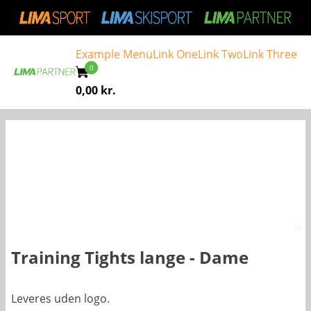
Example Menu
Link One
Link Two
Link Three
0,00
kr.
Training Tights lange - Dame
Leveres uden logo.