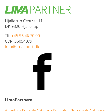
Hjallerup Centret 11
DK 9320 Hjallerup
Tlf.
+45 96 46 70 00
CVR: 36054379
info@limasport.dk
LimaPartnere
Aabybro Friskole
Aabybro Friskole - Personale
Aabybro