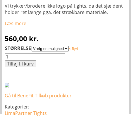
Vi trykker/brodere ikke logo på tights, da det sjældent
holder ret længe pga. det strækbare materiale.
Læs mere
560,00
kr.
STØRRELSE
Ryd
Training
Tights
Tilføj til kurv
lange
-
Dame
antal
Gå til BeneFit Tilkøb produkter
Kategorier:
LimaPartner
Tights