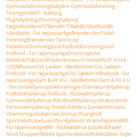
Gymnastikforening
Aabybro Gymnastikforening -
Teamgym
AAFF - Aalborg
Flugtskydningsforening
Aalborg
Fægteklub
BeneFiT
BeneFit Tilkøb
BI Håndbold
BI
Håndbold - For tøjansvarlige
Brønderslev Padel
Forening
Brønderslev Tennis og
Padelklub
Dronninglund Fodbold
Dronninglund
Fodbold - For tøjansvarlige
Dronninglund
Rideklub
Fit&Sund
Frederikshavn Friskole
FRUIT of the
LOOM
Fusion
GVL Løkken - Medlemmer
GVL Løkken
Fodbold - For tøjansvarlige
GVL Løkken Håndbold - For
tøjansvarlige
Gym & Fit 4 U - Medlemmer
Gym & Fit 4 U
- Personale
Gymnastikforeningen Dannelund
Hjallerup
Fodbold
Hjallerup Fodbold - Klubkøb
Hjallerup
Gymnastik
Hjallerup Håndbold
Hjallerup Idrætscenter -
Personale
Hjallerup Rideklub
Hobro Garden
Horsens
Orienteringsklub
Jerslev-Sterup IF
Langholt
Sportsklub
LiiteGuard
Nordjyllands Idrætshøjskole
ØBI -
For tøjansvarlige
ØBI - Klubkøb
Ørsø Judoklub
Padel
Nord Shoppen
Rebild Sportsrideklub
Rideklubben Vejle