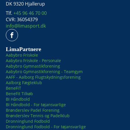
DK 9320 Hjallerup
Tlf.
+45 96 46 70 00
CVR: 36054379
info@limasport.dk
LimaPartnere
Aabybro Friskole
Aabybro Friskole - Personale
Aabybro Gymnastikforening
Aabybro Gymnastikforening - Teamgym
AAFF - Aalborg Flugtskydningsforening
Aalborg Fægteklub
BeneFiT
BeneFit Tilkøb
BI Håndbold
BI Håndbold - For tøjansvarlige
Brønderslev Padel Forening
Brønderslev Tennis og Padelklub
Dronninglund Fodbold
Dronninglund Fodbold - For tøjansvarlige