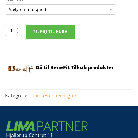
Tights
TILFØJ TIL KURV
-
lange
antal
Gå til BeneFit Tilkøb produkter
Kategorier:
LimaPartner
Tights
Hjallerup Centret 11