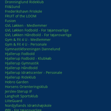
Dronninglund Rideklub
Fit&Sund
Frederikshavn Friskole
FRUIT of the LOOM
Fusion
GVL Løkken - Medlemmer
GVL Løkken Fodbold - For tøjansvarlige
GVL Løkken Håndbold - For tøjansvarlige
Gym & Fit 4 U - Medlemmer
Gym & Fit 4 U - Personale
Gymnastikforeningen Dannelund
Hjallerup Fodbold
Hjallerup Fodbold - Klubkøb
Hjallerup Gymnastik
Hjallerup Håndbold
Hjallerup Idrætscenter - Personale
Hjallerup Rideklub
Hobro Garden
Horsens Orienteringsklub
Jerslev-Sterup IF
Langholt Sportsklub
LiiteGuard
Nordjyllands Idrætshøjskole
ØBI - For tøjansvarlige