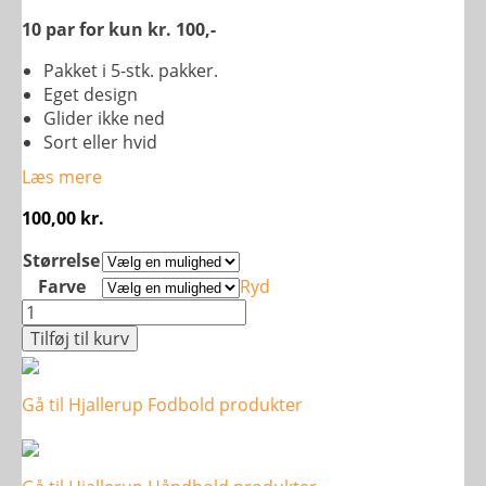
10 par for kun kr. 100,-
Pakket i 5-stk. pakker.
Eget design
Glider ikke ned
Sort eller hvid
Læs mere
100,00
kr.
Størrelse
Farve
Ryd
LIMASPORT
ankelstrømper,
Tilføj til kurv
10
par
Gå til Hjallerup Fodbold produkter
antal