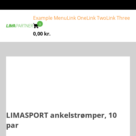
Example Menu
Link One
Link Two
Link Three
0,00
kr.
LIMASPORT ankelstrømper, 10
par