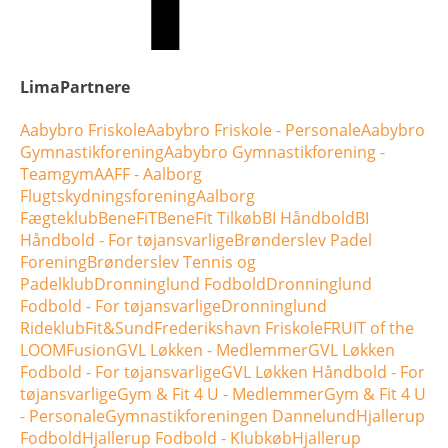
LimaPartnere
Aabybro Friskole
Aabybro Friskole - Personale
Aabybro
Gymnastikforening
Aabybro Gymnastikforening -
Teamgym
AAFF - Aalborg
Flugtskydningsforening
Aalborg
Fægteklub
BeneFiT
BeneFit Tilkøb
BI Håndbold
BI
Håndbold - For tøjansvarlige
Brønderslev Padel
Forening
Brønderslev Tennis og
Padelklub
Dronninglund Fodbold
Dronninglund
Fodbold - For tøjansvarlige
Dronninglund
Rideklub
Fit&Sund
Frederikshavn Friskole
FRUIT of the
LOOM
Fusion
GVL Løkken - Medlemmer
GVL Løkken
Fodbold - For tøjansvarlige
GVL Løkken Håndbold - For
tøjansvarlige
Gym & Fit 4 U - Medlemmer
Gym & Fit 4 U
- Personale
Gymnastikforeningen Dannelund
Hjallerup
Fodbold
Hjallerup Fodbold - Klubkøb
Hjallerup