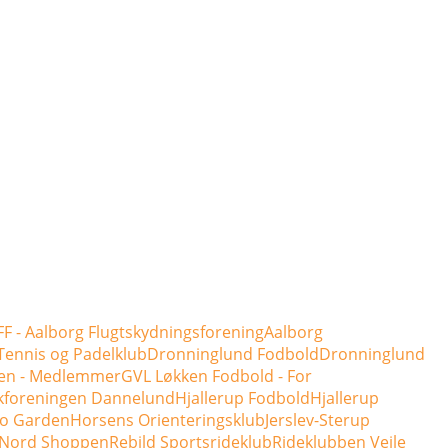
F - Aalborg Flugtskydningsforening
Aalborg
Tennis og Padelklub
Dronninglund Fodbold
Dronninglund
en - Medlemmer
GVL Løkken Fodbold - For
kforeningen Dannelund
Hjallerup Fodbold
Hjallerup
o Garden
Horsens Orienteringsklub
Jerslev-Sterup
 Nord Shoppen
Rebild Sportsrideklub
Rideklubben Vejle