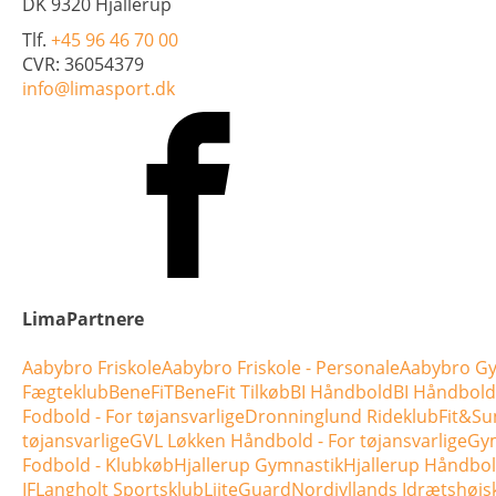
DK 9320 Hjallerup
Tlf.
+45 96 46 70 00
CVR: 36054379
info@limasport.dk
LimaPartnere
Aabybro Friskole
Aabybro Friskole - Personale
Aabybro Gy
Fægteklub
BeneFiT
BeneFit Tilkøb
BI Håndbold
BI Håndbold 
Fodbold - For tøjansvarlige
Dronninglund Rideklub
Fit&Su
tøjansvarlige
GVL Løkken Håndbold - For tøjansvarlige
Gym
Fodbold - Klubkøb
Hjallerup Gymnastik
Hjallerup Håndbo
IF
Langholt Sportsklub
LiiteGuard
Nordjyllands Idrætshøjs