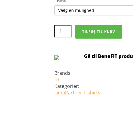
Farve
ID
TILFØJ TIL KURV
Interlock
T-
shirt
-
Herre
Gå til BeneFiT prod
antal
Brands:
ID
Kategorier:
LimaPartner
T-shirts