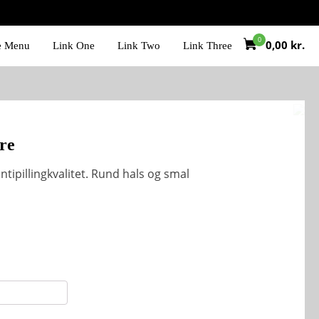
0,00
kr.
e Menu
Link One
Link Two
Link Three
rre
ntipillingkvalitet. Rund hals og smal