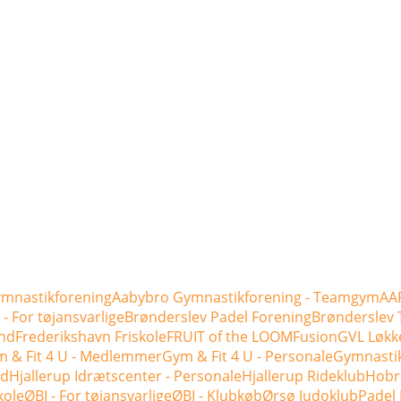
mnastikforening
Aabybro Gymnastikforening - Teamgym
AAF
- For tøjansvarlige
Brønderslev Padel Forening
Brønderslev 
nd
Frederikshavn Friskole
FRUIT of the LOOM
Fusion
GVL Løkk
 & Fit 4 U - Medlemmer
Gym & Fit 4 U - Personale
Gymnasti
ld
Hjallerup Idrætscenter - Personale
Hjallerup Rideklub
Hobr
kole
ØBI - For tøjansvarlige
ØBI - Klubkøb
Ørsø Judoklub
Padel