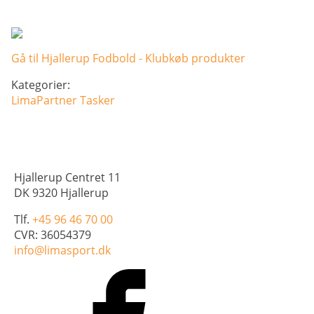
BAG
antal
Gå til Hjallerup Fodbold - Klubkøb produkter
Kategorier:
LimaPartner
Tasker
Hjallerup Centret 11
DK 9320 Hjallerup
Tlf.
+45 96 46 70 00
CVR: 36054379
info@limasport.dk