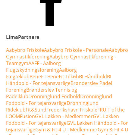
LimaPartnere
Aabybro Friskole
Aabybro Friskole - Personale
Aabybro
Gymnastikforening
Aabybro Gymnastikforening -
Teamgym
AAFF - Aalborg
Flugtskydningsforening
Aalborg
Fægteklub
BeneFiT
BeneFit Tilkøb
BI Håndbold
BI
Håndbold - For tøjansvarlige
Brønderslev Padel
Forening
Brønderslev Tennis og
Padelklub
Dronninglund Fodbold
Dronninglund
Fodbold - For tøjansvarlige
Dronninglund
Rideklub
Fit&Sund
Frederikshavn Friskole
FRUIT of the
LOOM
Fusion
GVL Løkken - Medlemmer
GVL Løkken
Fodbold - For tøjansvarlige
GVL Løkken Håndbold - For
tøjansvarlige
Gym & Fit 4 U - Medlemmer
Gym & Fit 4 U