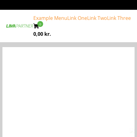
Example Menu
Link One
Link Two
Link Three
0,00
kr.