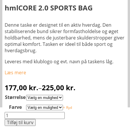
hmlCORE 2.0 SPORTS BAG
Denne taske er designet til en aktiv hverdag. Den
stabiliserende bund sikrer formfastholdelse og øget
holdbarhed, mens de justerbare skulderstropper giver
optimal komfort. Tasken er ideel til både sport og
hverdagsbrug.
Leveres med klublogo og evt. navn på taskens låg.
Læs mere
177,00
kr.
–
225,00
kr.
Prisinterval:
Størrelse
177,00 kr.
Farve
Ryd
til
hmlCORE
225,00 kr.
2.0
Tilføj til kurv
SPORTS