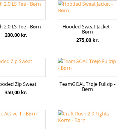
Dette
iden
varesiden
vare
har
flere
h 2.0 LS Tee - Børn
Hooded Sweat Jacket -
ter.
varianter.
Børn
200,00
kr.
hederne
Mulighederne
275,00
kr.
kan
s
vælges
på
Dette
iden
varesiden
vare
har
flere
ooded Zip Sweat
TeamGOAL Trøje Fullzip -
ter.
varianter.
Børn
350,00
kr.
hederne
Mulighederne
kan
s
vælges
Dette
på
vare
iden
varesiden
har
flere