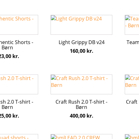
vælges
vælge
på
på
Dette
Dette
varesiden
vares
vare
vare
har
har
flere
flere
entic Shorts -
Light Grippy DB v24
TeamG
varianter.
varian
Børn
160,00
kr.
erne
Mulighederne
Mulig
23,00
kr.
kan
kan
vælges
vælge
på
på
Dette
Dette
varesiden
vares
vare
vare
har
har
flere
flere
sh 2.0 T-shirt -
Craft Rush 2.0 T-shirt -
Craft
varianter.
varian
Børn
Børn
erne
Mulighederne
Mulig
25,00
kr.
400,00
kr.
kan
kan
vælges
vælge
på
på
Dette
Dette