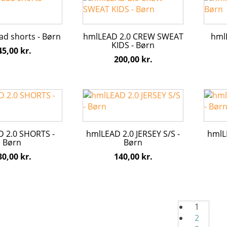
varesiden
vares
vare
vare
har
har
flere
flere
ad shorts - Børn
hmlLEAD 2.0 CREW SWEAT
hmlL
varianter.
varian
KIDS - Børn
45,00
kr.
erne
Mulighederne
Mulig
200,00
kr.
kan
kan
vælges
vælge
på
på
Dette
Dette
varesiden
vares
vare
vare
har
har
flere
flere
 2.0 SHORTS -
hmlLEAD 2.0 JERSEY S/S -
hmlLE
varianter.
varian
Børn
Børn
erne
Mulighederne
Mulig
30,00
kr.
140,00
kr.
kan
kan
vælges
vælge
på
på
varesiden
vares
1
2