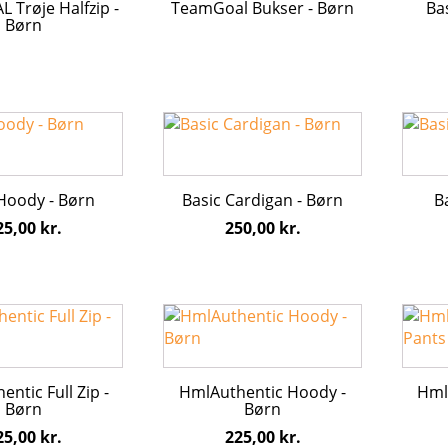
Trøje Halfzip -
TeamGoal Bukser - Børn
Bas
varianter.
varian
Børn
erne
Mulighederne
Mulig
kan
kan
vælges
vælge
på
på
Dette
Dette
varesiden
vares
vare
vare
har
har
flere
flere
Hoody - Børn
Basic Cardigan - Børn
B
varianter.
varian
25,00
kr.
250,00
kr.
erne
Mulighederne
Mulig
kan
kan
vælges
vælge
på
på
Dette
Dette
varesiden
vares
vare
vare
har
har
flere
flere
ntic Full Zip -
HmlAuthentic Hoody -
Hml
varianter.
varian
Børn
Børn
erne
Mulighederne
Mulig
25,00
kr.
225,00
kr.
kan
kan