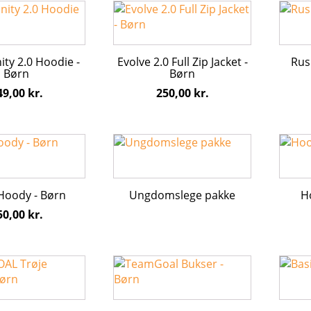
Dette
Dette
varesiden
vares
vare
vare
har
har
flere
flere
y 2.0 Hoodie -
Evolve 2.0 Full Zip Jacket -
Rus
varianter.
varian
Børn
Børn
erne
Mulighederne
Mulig
49,00
kr.
250,00
kr.
kan
kan
vælges
vælge
på
på
Dette
varesiden
vares
vare
har
flere
Hoody - Børn
Ungdomslege pakke
H
varian
50,00
kr.
erne
Mulig
kan
vælge
Dette
Dette
på
vare
vare
vares
har
har
flere
flere