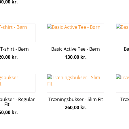
50,00
kr.
erne
Mulighederne
Mulig
kan
kan
vælges
vælge
på
på
Dette
Dette
varesiden
vares
vare
vare
har
har
flere
flere
T-shirt - Børn
Basic Active Tee - Børn
Ba
varianter.
varian
20,00
kr.
130,00
kr.
erne
Mulighederne
Mulig
kan
kan
vælges
vælge
Dette
Dette
på
på
vare
vare
varesiden
vares
har
har
flere
flere
ukser - Regular
Træningsbukser - Slim Fit
Træn
varianter.
varian
Fit
260,00
kr.
erne
Mulighederne
Mulig
60,00
kr.
kan
kan
vælges
vælge
på
på