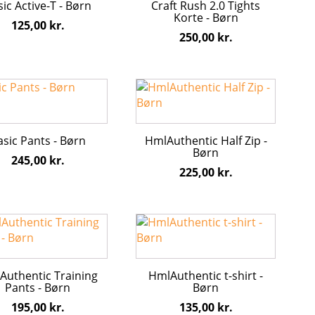
ic Active-T - Børn
Craft Rush 2.0 Tights
ter.
varianter.
Korte - Børn
125,00
kr.
hederne
Mulighederne
250,00
kr.
kan
s
vælges
på
Dette
iden
varesiden
vare
har
flere
asic Pants - Børn
HmlAuthentic Half Zip -
ter.
varianter.
Børn
245,00
kr.
hederne
Mulighederne
225,00
kr.
kan
s
vælges
på
Dette
iden
varesiden
vare
har
flere
Authentic Training
HmlAuthentic t-shirt -
ter.
varianter.
Pants - Børn
Børn
hederne
Mulighederne
195,00
kr.
135,00
kr.
kan