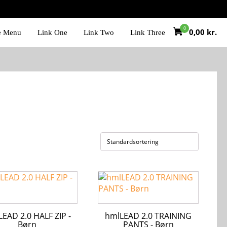
0,00
kr.
e Menu
Link One
Link Two
Link Three
Dette
vare
har
flere
EAD 2.0 HALF ZIP -
hmlLEAD 2.0 TRAINING
ter.
varianter.
Børn
PANTS - Børn