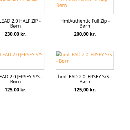
iden
varesiden
vare
har
flere
EAD 2.0 HALF ZIP -
HmlAuthentic Full Zip -
ter.
varianter.
Børn
Børn
hederne
Mulighederne
230,00
kr.
200,00
kr.
kan
s
vælges
på
Dette
iden
varesiden
vare
har
flere
AD 2.0 JERSEY S/S -
hmlLEAD 2.0 JERSEY S/S -
ter.
varianter.
Børn
Børn
hederne
Mulighederne
125,00
kr.
125,00
kr.
kan
s
vælges
på
iden
varesiden