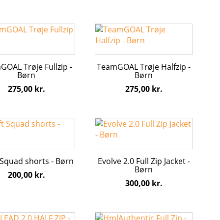
s
vælges
på
Dette
iden
varesiden
vare
har
flere
OAL Trøje Fullzip -
TeamGOAL Trøje Halfzip -
ter.
varianter.
Børn
Børn
hederne
Mulighederne
275,00
kr.
275,00
kr.
kan
s
vælges
på
Dette
iden
varesiden
vare
har
flere
 Squad shorts - Børn
Evolve 2.0 Full Zip Jacket -
ter.
varianter.
Børn
200,00
kr.
hederne
Mulighederne
300,00
kr.
kan
s
vælges
på
Dette