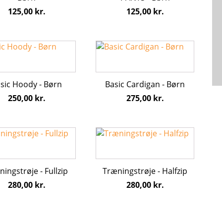
hederne
Mulighederne
125,00
kr.
125,00
kr.
kan
s
vælges
på
Dette
iden
varesiden
vare
har
flere
sic Hoody - Børn
Basic Cardigan - Børn
ter.
varianter.
250,00
kr.
275,00
kr.
hederne
Mulighederne
kan
s
vælges
Dette
på
vare
iden
varesiden
har
flere
ingstrøje - Fullzip
Træningstrøje - Halfzip
ter.
varianter.
280,00
kr.
280,00
kr.
hederne
Mulighederne
kan
s
vælges
på