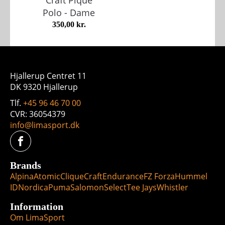
Craft Pique
Polo - Dame
350,00
kr.
Hjallerup Centret 11
DK 9320 Hjallerup
Tlf.
+45 96 46 70 00
CVR: 36054379
info@limasport.dk
Brands
Alpina
Atomic
Clique
Craft
Endurance
FZ Forza
Hummel
ID
Nordica
Puma
Salomon
Select
Tee Jays
Whistler
Information
Om LimaSport