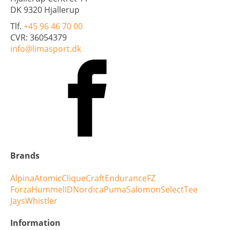
DK 9320 Hjallerup
Tlf.
+45 96 46 70 00
CVR: 36054379
info@limasport.dk
Brands
Alpina
Atomic
Clique
Craft
Endurance
FZ
Forza
Hummel
ID
Nordica
Puma
Salomon
Select
Tee
Jays
Whistler
Information